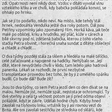
zdi. Opatrnosti není nikdy dost. Vzdor v dítěti vyvolal vlnu
vzteklého křiku a ve chvíli, kdy babička pokládala konvici, se
ohnalo po hrnku.
Jak se jí to podařilo, nikdo neví. Na místo, kde tehdy stál
hrnek, nedosáhla Vendulka ještě dva roky potom. Dál jsou
Petřiny vzpomínky jako zpomalený film. Horká káva, jak teče
malé po obličeji, krku a hrudníku, její pláč, kůže v cárech a
bílé skvrny pod ní, zděšená babička, kterou z toho všeho
stačila Petra obvinit, i horečná snaha sundat z dítěte oblečení
a chladit a chladit…
O dva týdny později stála za sklem a hleděla na malé tělíčko,
celé zafačované a napojené na hadičky. Nehýbalo se. Její
dítě, které nevydrželo chvíli v klidu, tam leželo jako hadrová
panenka. Lékaři se rozhodli, že první nezbytné
transplantace provedou bez toho, že by ji z umělého spánku
budili. Co bude dál? Bude žít?
Jsou to dva týdny, co sem Petra jezdí den co den dívat se na
malou. Nemůže jíst, nemůže spát, nejistota je ochromující. Ty
dvě vteřiny a celá ta věčnost potom se jí před očima objeví
pokaždé, když je zavře. Udělali hodně chyb. Kdyby hned
zavolali na tísňovou linku, vrtulník by ji asi rovnou vezl do
Brna. Ale oni zavolali sestřičku ze střediska od sklářů, kde