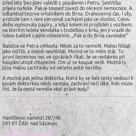
před lety bez jizev vyléčili z popálenin i Petru. Sestřička
přijela na kole. Pak je soused zavezl do okresní nemocnice. A
odtamtud teprve vrtulníkem do Brna. Drahocenný čas. I síly,
protože tam s nimi personál zacházel jako se zločinci. Celou
dobu vypisovala papíry, a když kolem ní projížděli s vozíkem,
na kterém ležela Vendulka s trubičkou v krku, jen jí vrazili do
rukou balíček s jejím oblečením. „Pak si do Brna zavolejte!“
Babičce se Petra omluvila. Nikdo za to nemohl. Malou hlídali
jako ostříži, a stejně neuhlídali. Možná se to mělo stát. Tu
první bezesnou noc ve zprávách říkali, že se nedaleko při
koupání utopil chlapeček. Oni už se koupat nešli. Možná ty
jizvy malou zachránily od něčeho ještě horšího.
A možná pak jedna doktorka, která by se bez cesty vedoucí k
jizvám doktorkou nikdy nestala, zachrání něčí dítě. Kdo může
říct, že ta cesta neměla vést právě tudy?
Poradenské centrum
Havlíčkovo náměstí 287/46
591 01 Žďár nad Sázavou
Ukázat adresu na mapě