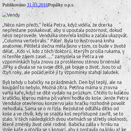
Publikováno
31.03.2016
Popálky o.p.s.
„Něco nám přečti,“ řekla Petra, když viděla, že dcerka
nepřestane poskakovat, aby si upoutala pozornost, dokud
něco neprovede. Vendulka otevřela knížku a začala ukazovat.
„Columna vertebralis.“ Páteř. Byla to ilustrovaná kniha
anatomie. Pětiletá slečna měla jasno v tom, co bude v životě
dělat. „Kdo ví, kdo z těch doktorů, kterým prošla rukama, v
ní tenhle zájem zasel…,“ zamyslela se Petra a ve
vzpomínkách byla znovu za prosklenou stěnou brněnské
JIPky a dívala se na svoje dítě, jak bojuje o život. Jsou to už
čtyři roky, ale pořád ještě jí ty vzpomínky stahují žaludek.
Byli tehdy u babičky na prázdninách. Den byl teplý, ale na
koupání to nebylo. Možná zítra. Petřina máma si zrovna
vařila kafe, když se dítě vydalo na průzkum. Chtělo tu kulatou
krabičku, kterou máma při vaření hodila do koše. Jenže Petra
Vendulce otevřenou konzervu jako hračku rozhodně povolit
nehodlala. Sama se o ni řízla. Rezolutně odtáhla dítko od
koše a ve chvíli, kdy se snažila koš nepřístupně zavřít, se to
stalo. V těch následujících dvou vteřinách se střetly okolnosti,
které změnily život celé rodině. Babička zalila v hrnku na
stole kafe a otočila se s konvicí, aby ji postavila na linku až ke