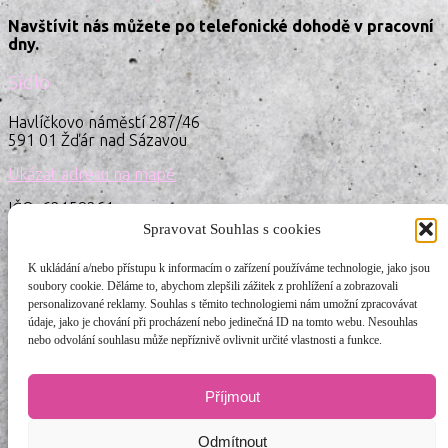
Navštívit nás můžete po telefonické dohodě v pracovní
dny.
Sídlo
Havlíčkovo náměstí 287/46
591 01 Žďár nad Sázavou
Ukázat adresu na mapě
IČO: 62158261
ID schránky: iwdenna
Spravovat Souhlas s cookies
Kontakt
K ukládání a/nebo přístupu k informacím o zařízení používáme technologie, jako jsou
soubory cookie. Děláme to, abychom zlepšili zážitek z prohlížení a zobrazovali
+420 776 259 126
personalizované reklamy. Souhlas s těmito technologiemi nám umožní zpracovávat
info@popalky.cz
údaje, jako je chování při procházení nebo jedinečná ID na tomto webu. Nesouhlas
nebo odvolání souhlasu může nepříznivě ovlivnit určité vlastnosti a funkce.
Bankovní spojení: 110023/0100
Veřejná sbírka: 94949494/0100
Příjmout
Odmítnout