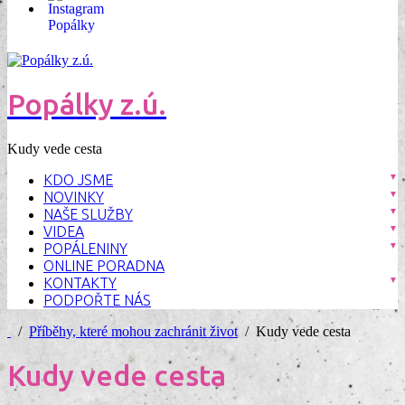
Popálky z.ú.
Kudy vede cesta
KDO JSME
NOVINKY
NAŠE SLUŽBY
VIDEA
POPÁLENINY
ONLINE PORADNA
KONTAKTY
PODPOŘTE NÁS
/
Příběhy, které mohou zachránit život
/ Kudy vede cesta
Kudy vede cesta