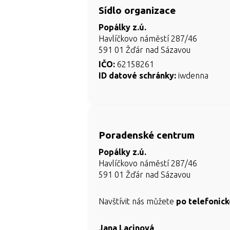
Sídlo organizace
Popálky z.ú.
Havlíčkovo náměstí 287/46
591 01 Žďár nad Sázavou
IČO:
62158261
ID datové schránky:
iwdenna
Poradenské centrum
Popálky z.ú.
Havlíčkovo náměstí 287/46
591 01 Žďár nad Sázavou
Navštívit nás můžete
po telefonic
Jana Lacinová