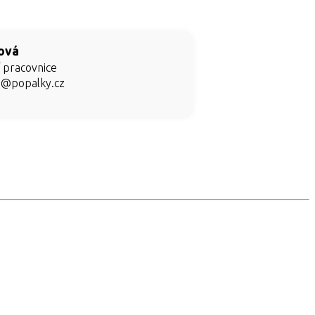
ová
í pracovnice
a@popalky.cz