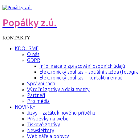
Popálky z.ú.
KONTAKTY
KDO JSME
O nás
GDPR
Informace o zpracování osobních údajů
Elektronický souhlas – sociální služba (fotogra
Elektronický souhlas – kontaktní email
Správní rada
Výroční zprávy a dokumenty
Partneři
Pro média
NOVINKY
Jizvy – začátek nového příběhu
Příspěvky na webu
Tiskové zprávy
Newslettery
Webináře a pobyty