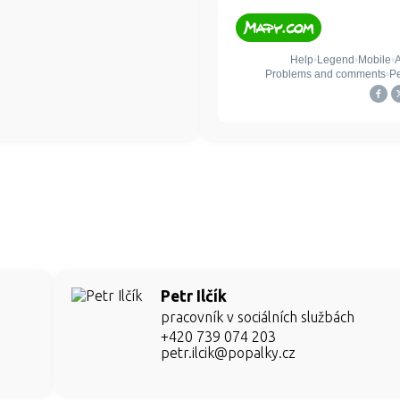
Petr Ilčík
pracovník v sociálních službách
+420 739 074 203
petr.ilcik@popalky.cz