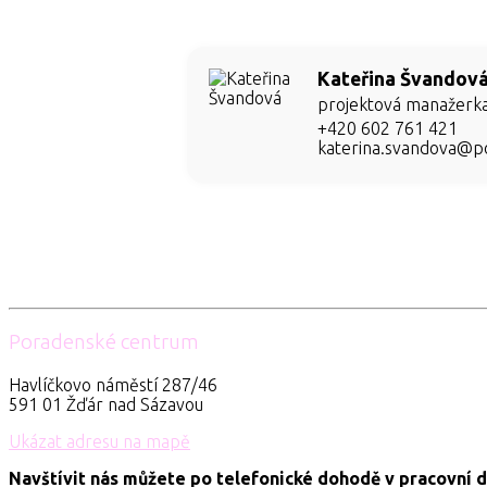
Kateřina Švandov
projektová manažerka
+420 602 761 421
katerina.svandova@p
Poradenské centrum
Havlíčkovo náměstí 287/46
591 01 Žďár nad Sázavou
Ukázat adresu na mapě
Navštívit nás můžete po telefonické dohodě v pracovní d