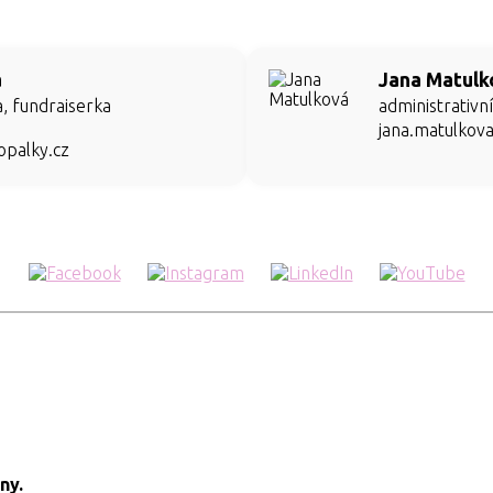
á
Jana Matulk
, fundraiserka
administrativn
jana.matulkov
opalky.cz
ny.