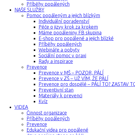
Příběhy popálených
NAŠE SLUŽBY
Pomoc popáleným a jejich blízkým
Individuální poradenství
Péče o jizvy krok za krokem
Máme popáleniny FB skupina
E-shop pro popálené a jejich blízké
Příběhy popálených
Webináře a pobyty
Sociální pomoc v praxi
Rady a inspirace
Prevence
Prevence v MŠ – POZOR, PÁLÍ
Prevence v ZŠ – UŽ VÍM, ŽE PÁLÍ
Prevence pro dospělé – PÁLÍ TO? ZASTAV T
Preventivní stan
Materiály k prevenci
Kvíz
VIDEA
Činnost organizace
Příběhy popálených
Prevence
Edukační videa pro popálené