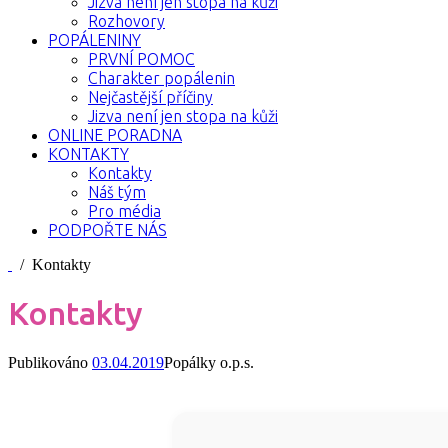
Jizva není jen stopa na kůži
Rozhovory
POPÁLENINY
PRVNÍ POMOC
Charakter popálenin
Nejčastější příčiny
Jizva není jen stopa na kůži
ONLINE PORADNA
KONTAKTY
Kontakty
Náš tým
Pro média
PODPOŘTE NÁS
/ Kontakty
Kontakty
Publikováno
03.04.2019
Popálky o.p.s.