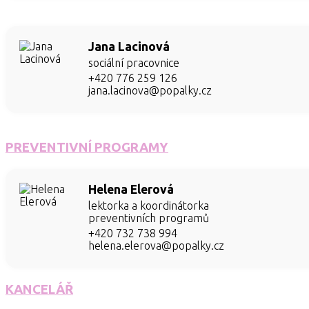
Jana Lacinová
sociální pracovnice
+420 776 259 126
jana.lacinova@popalky.cz
PREVENTIVNÍ PROGRAMY
Helena Elerová
lektorka a koordinátorka
preventivních programů
+420 732 738 994
helena.elerova@popalky.cz
KANCELÁŘ