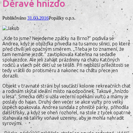
Děravé hnízdo
Publikováno
31.03.2016
Popálky o.p.s.
„Kde to jsme? Nejedeme zpátky na Brno?“ podivila se
Andrea, když je objížďka přivedla na tu samou silnici, po které
před chvílí jeli opačným směrem. „Třeba je to znamení, že
tam nemáme jezdit.“ zavtipkovala Kateřina na sedadle
spolujezdce. Ale jeli zahájit prázdniny na chatu Katčiných
rodičů a všech pět dětí už se těšilo. Při nejbližší příležitosti se
tedy vrátili do protisměru a nakonec na chatu přece jen
dorazili.
Objekt v travnaté stráni byl součástí kolonie rekreačních chat
a rodinám skýtal ideální místo na odpočinek. Takové „hnízdo
u lesa“. Smečka dětí si užila večerní opékání vuřtů a mámy je
poslaly do hajan. Druhý den večer se akce vuřty pro velký
úspěch opakovala. Andrea sundala z ohniště párky, přihodila
další třísky, a když se oheň rozhořel, na stole z tyček opatrně
stahovala na talířky voňavé uzeniny, aby je mohla nahradit
syrovými.