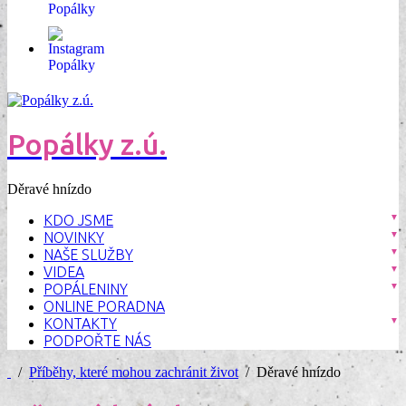
Popálky z.ú.
Děravé hnízdo
KDO JSME
NOVINKY
NAŠE SLUŽBY
VIDEA
POPÁLENINY
ONLINE PORADNA
KONTAKTY
PODPOŘTE NÁS
/
Příběhy, které mohou zachránit život
/ Děravé hnízdo