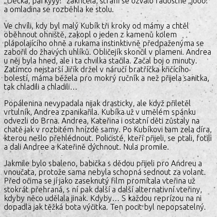
„Děcka, párkýýý!“ zakřičela, strání se ozvalo radostné „jóóó!“
a omladina se rozběhla ke stolu.
Ve chvíli, kdy byl malý Kubík tři kroky od mámy a chtěl
oběhnout ohniště, zakopl o jeden z kamenů kolem
plápolajícího ohně a rukama instinktivně předpaženýma se
zabořil do žhavých uhlíků. Obličejík skončil v plameni. Andrea
u něj byla hned, ale i ta chvilka stačila. Začal boj o minuty.
Zatímco nejstarší Jiřík držel v náručí bratříčka křičícího
bolestí, máma běžela pro mokrý ručník a než přijela sanitka,
tak chladili a chladili…
Popálenina nevypadala nijak drasticky, ale když přiletěl
vrtulník, Andrea zpanikařila. Kubíka už v umělém spánku
odvezli do Brna. Andrea, Kateřina i ostatní děti zůstaly na
chatě jak v rozbitém hnízdě samy. Po Kubíkovi tam zela díra,
kterou nešlo přehlédnout. Policisté, kteří přijeli, se ptali, fotili
a dali Andree a Kateřině dýchnout. Nula promile.
Jakmile bylo sbaleno, babička s dědou přijeli pro Andreu a
vnoučata, protože sama nebyla schopná sednout za volant.
Před očima se jí jako zaseknutý film promítala vteřina už
stokrát přehraná, s ní pak další a další alternativní vteřiny,
kdyby něco udělala jinak. Kdyby… S každou reprízou na ni
dopadla jak těžká bota výčitka. Ten pocit byl nepopsatelný.