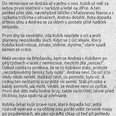
Do nemocnice se dostala až v jednu v noci. Kubík už měl za
sebou první ošetření v narkóze a ležel na JIPce. A ten
pohled přes sklo, na nehybné tělíčko s ofačovanou hlavou a s
ručkama trčícíma v obvazech, Andreu doběhl. Bota dopadla
drtivou silou a Andrea se za sklem u postele plné hadiček
sesypala.
První dny se nevědělo, zda Kubík nepřijde o oči a jestli
plameny nepoškodily sluch. Když se z úst lékaře, který
Kubíka kontroloval, ozvalo „Vidíme, slyšíme,“ všem spadl
kámen ze srdce.
Malá vesnice na Břeclavsku, kam se Andrea s Kubíkem po
pěti týdnech vraceli z nemocnice, mezitím žila „senzací“.
Odkud vzešla ta pomluva, že se to Kubíkovi stalo, protože
„nezodpovědný ženský byly opilý“, Andrea neví. Do očí jí to
nikdy nikdo neřekl. Naštěstí těch, co pomohli, bylo víc. A
rodinu ten nešťastný úraz ještě víc semkl. Stáli při sobě a
každý pomohl, jak mohl. Věděli, že Andree není co vyčítat.
První dvě děti měla hodně brzy, takže na to třetí, těsně před
třicítkou, byla opatrná až přehnaně.
Kubíka čekají kvůli pravé ruce, která dopadla hůř, ještě
růstové operace a na obličeji jsou pořád vidět červené mapy
po popáleninách, ale jako správný chlap už teď při pohledu