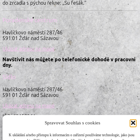
do zrcadla s pýchou řekne: „Su fešák.“
Poradenské centrum
Havlíčkovo náměstí 287/46
591 01 Žďár nad Sázavou
Ukázat adresu na mapě
Navštívit nás můžete po telefonické dohodě v pracovní
dny.
Sídlo
Havlíčkovo náměstí 287/46
591 01 Žďár nad Sázavou
Ukázat adresu na mapě
IČO: 62158261
ID schránky: iwdenna
Spravovat Souhlas s cookies
Kontakt
K ukládání a/nebo přístupu k informacím o zařízení používáme technologie, jako jsou