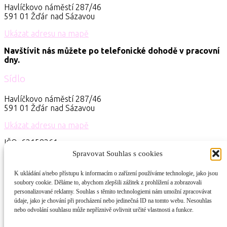
Havlíčkovo náměstí 287/46
591 01 Žďár nad Sázavou
Ukázat adresu na mapě
Navštívit nás můžete po telefonické dohodě v pracovní
dny.
Sídlo
Havlíčkovo náměstí 287/46
591 01 Žďár nad Sázavou
Ukázat adresu na mapě
IČO: 62158261
ID schránky: iwdenna
Spravovat Souhlas s cookies
Kontakt
K ukládání a/nebo přístupu k informacím o zařízení používáme technologie, jako jsou
soubory cookie. Děláme to, abychom zlepšili zážitek z prohlížení a zobrazovali
+420 776 259 126
personalizované reklamy. Souhlas s těmito technologiemi nám umožní zpracovávat
info@popalky.cz
údaje, jako je chování při procházení nebo jedinečná ID na tomto webu. Nesouhlas
nebo odvolání souhlasu může nepříznivě ovlivnit určité vlastnosti a funkce.
Bankovní spojení: 110023/0100