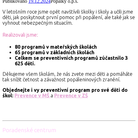
Publikováno
19.12.2024
Popálky o.p.s.
V letošním roce jsme opět navštívili školky i školy a učili jsme
děti, jak poskytnout první pomoc při popálení, ale také jak se
vyhnout nebezpečným situacím.
Realizovali jsme:
80 programů v mateřských školách
65 programů v základních školách
Celkem se preventivních programů zúčastnilo 3
625 dětí.
Děkujeme všem školám, že nás zvete mezi děti a pomáháte
tak snížit četnost a závažnost popáleninových zranění.
Objednejte i vy preventivní program pro své děti do
škol:
Prevence v MŠ
a
Prevence v ZŠ
Poradenské centrum