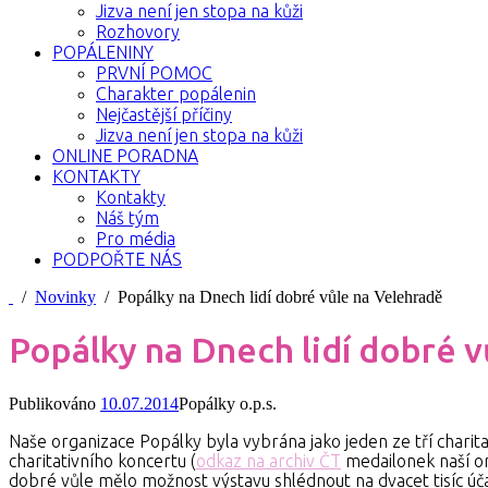
Jizva není jen stopa na kůži
Rozhovory
POPÁLENINY
PRVNÍ POMOC
Charakter popálenin
Nejčastější příčiny
Jizva není jen stopa na kůži
ONLINE PORADNA
KONTAKTY
Kontakty
Náš tým
Pro média
PODPOŘTE NÁS
/
Novinky
/ Popálky na Dnech lidí dobré vůle na Velehradě
Popálky na Dnech lidí dobré 
Publikováno
10.07.2014
Popálky o.p.s.
Naše organizace Popálky byla vybrána jako jeden ze tří chari
charitativního koncertu (
odkaz na archiv ČT
medailonek naší or
dobré vůle mělo možnost výstavu shlédnout na dvacet tisíc úča