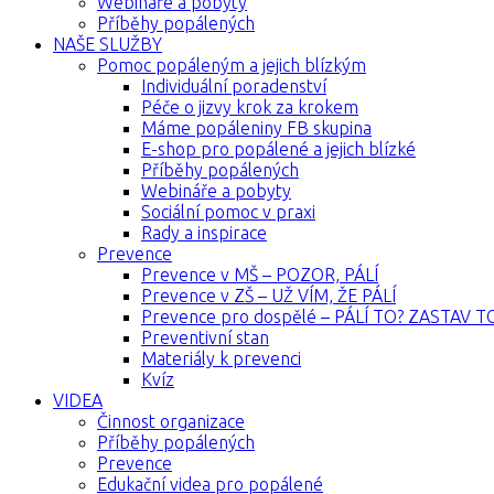
Webináře a pobyty
Příběhy popálených
NAŠE SLUŽBY
Pomoc popáleným a jejich blízkým
Individuální poradenství
Péče o jizvy krok za krokem
Máme popáleniny FB skupina
E-shop pro popálené a jejich blízké
Příběhy popálených
Webináře a pobyty
Sociální pomoc v praxi
Rady a inspirace
Prevence
Prevence v MŠ – POZOR, PÁLÍ
Prevence v ZŠ – UŽ VÍM, ŽE PÁLÍ
Prevence pro dospělé – PÁLÍ TO? ZASTAV T
Preventivní stan
Materiály k prevenci
Kvíz
VIDEA
Činnost organizace
Příběhy popálených
Prevence
Edukační videa pro popálené