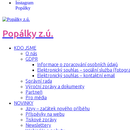
Popálky z.ú.
KDO JSME
O nás
GDPR
Informace o zpracování osobních údajů
Elektronický souhlas – sociální služba (fotogra
Elektronický souhlas – kontaktní email
Správní rada
Výroční zprávy a dokumenty
Partneři
Pro média
NOVINKY
Jizvy – začátek nového příběhu
Příspěvky na webu
Tiskové zprávy
Newslettery