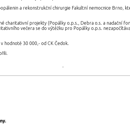
popálenin a rekonstrukční chirurgie Fakultní nemocnice Brno, kt
 charitativní projekty (Popálky o.p.s., Debra o.s. a nadační fo
tivního večera se do výtěžku pro Popálky o.p.s. nezapočítávají
 v hodnotě 30 000,- od CK Čedok.
ili.
ny.