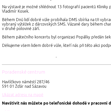
Na výstavě je možné shlédnout 13 fotografií pacientů Kliniky 
Vladimír Kosek.
Během Dnů lidí dobré vůle probíhala DMS sbírka na tři vybrané
vybraný výtěžek z dárcovských SMS. Vázané dary během charita
v druhé polovině září.
Během pátečního koncertu byl organizaci Popálky předán šek
Děkujeme všem lidem dobré vůle, kteří nás při této akci podpoř
Poradenské centrum
Havlíčkovo náměstí 287/46
591 01 Žďár nad Sázavou
Ukázat adresu na mapě
Navštívit nás můžete po telefonické dohodě v pracovní d