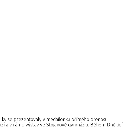
opálky se prezentovaly v medailonku přímého přenosu
zí a v rámci výstav ve Stojanově gymnáziu. Během Dnů lidí