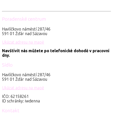
Poradenské centrum
Havlíčkovo náměstí 287/46
591 01 Žďár nad Sázavou
Ukázat adresu na mapě
Navštívit nás můžete po telefonické dohodě v pracovní
dny.
Sídlo
Havlíčkovo náměstí 287/46
591 01 Žďár nad Sázavou
Ukázat adresu na mapě
IČO: 62158261
ID schránky: iwdenna
Kontakt