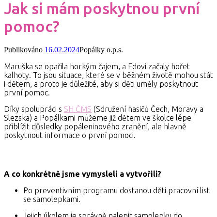
Jak si mám poskytnou první
pomoc?
Publikováno
16.02.2024
Popálky o.p.s.
Maruška se opařila horkým čajem, a Edovi začaly hořet
kalhoty. To jsou situace, které se v běžném životě mohou stát
i dětem, a proto je důležité, aby si děti uměly poskytnout
první pomoc.
Díky spolupráci s
SH ČMS
(Sdružení hasičů Čech, Moravy a
Slezska) a Popálkami můžeme již dětem ve školce lépe
přiblížit důsledky popáleninového zranění, ale hlavně
poskytnout informace o první pomoci.
A co konkrétně jsme vymysleli a vytvořili?
Po preventivním programu dostanou děti pracovní list
se samolepkami.
Jejich úkolem je správně nalepit samolepky do