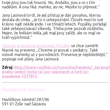
tvoje jizvy jsou tak hnusný. No, Andulko, jsou a co s tím
nadělám. A ona říká: mamko, asi nic. Musíte to přijmout.“
Jana Lacinová tvrdí, že její přístup je dán povahou, kterou
dostala do vínku. „Je to o sebepoznání. Člověk musí to své
krásno najít někde jinde. I ve třinácti letech. Popálky pořádají
také sebepoznávací víkendy. Třeba jsme pozvali vizážistku.
Nejen, že holkám řekla, jak mají jizvy zalíčit, ale co mají ve
tváři vypíchnout.“
Obecně prospěšná společnost Popálky
se chce zaměřit
hlavně na prevenci. „Chceme pracovat s pediatry. Také
oslovit maminky už v porodnicích. Prevence je nejdůležitější,“
popisuje své plány Jana Lacinová.
Zdroj:
http://www.rozhlas.cz/vysocina/tandem/_zprava/
ptaku-jeden-lezla-jsi-po-vagonech-a-ted-jsi-
popalena–1377815
Poradenské centrum
Havlíčkovo náměstí 287/46
591 01 Žďár nad Sázavou