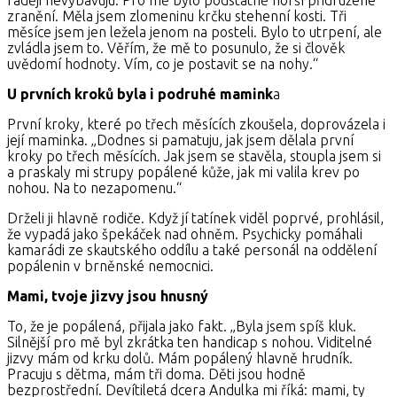
zranění. Měla jsem zlomeninu krčku stehenní kosti. Tři
měsíce jsem jen ležela jenom na posteli. Bylo to utrpení, ale
zvládla jsem to. Věřím, že mě to posunulo, že si člověk
uvědomí hodnoty. Vím, co je postavit se na nohy.“
U prvních kroků byla i podruhé mamink
a
První kroky, které po třech měsících zkoušela, doprovázela i
její maminka. „Dodnes si pamatuju, jak jsem dělala první
kroky po třech měsících. Jak jsem se stavěla, stoupla jsem si
a praskaly mi strupy popálené kůže, jak mi valila krev po
nohou. Na to nezapomenu.“
Drželi ji hlavně rodiče. Když jí tatínek viděl poprvé, prohlásil,
že vypadá jako špekáček nad ohněm. Psychicky pomáhali
kamarádi ze skautského oddílu a také personál na oddělení
popálenin v brněnské nemocnici.
Mami, tvoje jizvy jsou hnusný
To, že je popálená, přijala jako fakt. „Byla jsem spíš kluk.
Silnější pro mě byl zkrátka ten handicap s nohou. Viditelné
jizvy mám od krku dolů. Mám popálený hlavně hrudník.
Pracuju s dětma, mám tři doma. Děti jsou hodně
bezprostřední. Devítiletá dcera Andulka mi říká: mami, ty