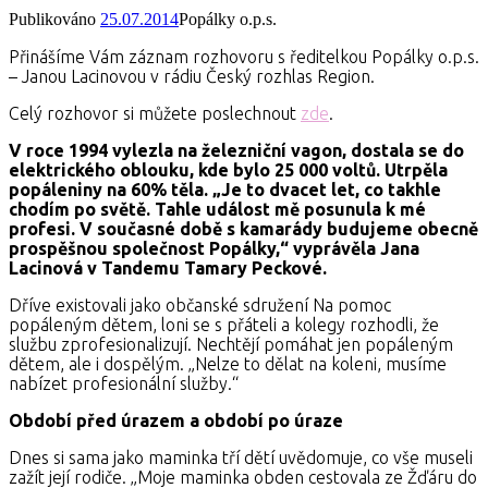
Publikováno
25.07.2014
Popálky o.p.s.
Přinášíme Vám záznam rozhovoru s ředitelkou Popálky o.p.s.
– Janou Lacinovou v rádiu Český rozhlas Region.
Celý rozhovor si můžete poslechnout
zde
.
V roce 1994 vylezla na železniční vagon, dostala se do
elektrického oblouku, kde bylo 25 000 voltů. Utrpěla
popáleniny na 60% těla. „Je to dvacet let, co takhle
chodím po světě. Tahle událost mě posunula k mé
profesi. V současné době s kamarády budujeme obecně
prospěšnou společnost Popálky,“ vyprávěla Jana
Lacinová v Tandemu Tamary Peckové.
Dříve existovali jako občanské sdružení Na pomoc
popáleným dětem, loni se s přáteli a kolegy rozhodli, že
službu zprofesionalizují. Nechtějí pomáhat jen popáleným
dětem, ale i dospělým. „Nelze to dělat na koleni, musíme
nabízet profesionální služby.“
Období před úrazem a období po úraze
Dnes si sama jako maminka tří dětí uvědomuje, co vše museli
zažít její rodiče. „Moje maminka obden cestovala ze Žďáru do