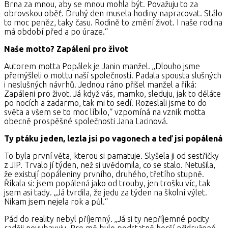
Brna za mnou, aby se mnou mohla být. Považuju to za
obrovskou oběť. Druhý den musela hodiny napracovat. Stálo
to moc peněz, taky času. Rodině to změní život. I naše rodina
má období před a po úraze.“
Naše motto? Zapáleni pro život
Autorem motta Popálek je Janin manžel. „Dlouho jsme
přemýšleli o mottu naší společnosti. Padala spousta slušných
i neslušných návrhů. Jednou ráno přišel manžel a říká:
Zapáleni pro život. Já když vás, mamko, sleduju, jak to děláte
po nocích a zadarmo, tak mi to sedí. Rozeslali jsme to do
světa a všem se to moc líbilo,“ vzpomíná na vznik motta
obecně prospěšné společnosti Jana Lacinová.
Ty ptáku jeden, lezla jsi po vagonech a teď jsi popálená
To byla první věta, kterou si pamatuje. Slyšela ji od sestřičky
z JIP. Trvalo jí týden, než si uvědomila, co se stalo. Netušila,
že existují popáleniny prvního, druhého, třetího stupně.
Říkala si: jsem popálená jako od trouby, jen trošku víc, tak
jsem asi tady. „Já tvrdila, že jedu za týden na školní výlet.
Nikam jsem nejela rok a půl.“
Pád do reality nebyl příjemný. „Já si ty nepříjemné pocity
raději nevybavuju. Pro mě bylo podstatně horší přidružené