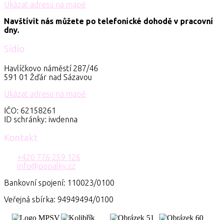
Ukázat adresu na mapě
Navštívit nás můžete po telefonické dohodě v pracovní
dny.
Sídlo
Havlíčkovo náměstí 287/46
591 01 Žďár nad Sázavou
Ukázat adresu na mapě
IČO: 62158261
ID schránky: iwdenna
Kontakt
+420 776 259 126
info@popalky.cz
Bankovní spojení: 110023/0100
Veřejná sbírka: 94949494/0100